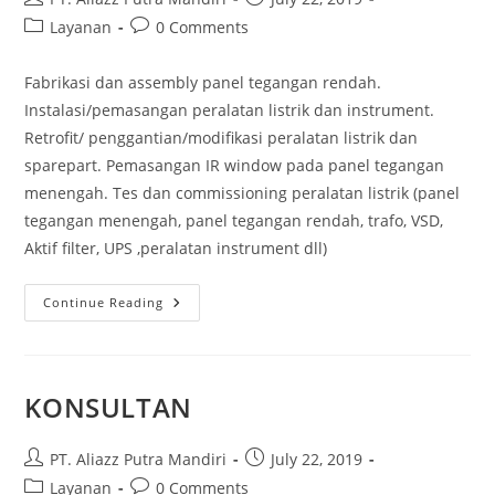
author:
published:
Post
Post
Layanan
0 Comments
category:
comments:
Fabrikasi dan assembly panel tegangan rendah.
Instalasi/pemasangan peralatan listrik dan instrument.
Retrofit/ penggantian/modifikasi peralatan listrik dan
sparepart. Pemasangan IR window pada panel tegangan
menengah. Tes dan commissioning peralatan listrik (panel
tegangan menengah, panel tegangan rendah, trafo, VSD,
Aktif filter, UPS ,peralatan instrument dll)
KONSTRUKSI
Continue Reading
KONSULTAN
Post
Post
PT. Aliazz Putra Mandiri
July 22, 2019
author:
published:
Post
Post
Layanan
0 Comments