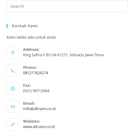
Kontak Kami
Kami selalu ada untuk anda.
Address:
King Safira II B1/24 61271, Sidoarjo Jawa Timur
Phone:
081217626274
Opens
Fax:
in
(031) 99712064
your
application
Email:
Opens
Info@altrami.co.id
in
your
Website:
application
www.altrami.co.id