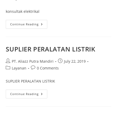
category:
comments:
konsultak elektrikal
KONSULTAN
Continue Reading
SUPLIER PERALATAN LISTRIK
Post
Post
PT. Aliazz Putra Mandiri
July 22, 2019
author:
published:
Post
Post
Layanan
0 Comments
category:
comments:
SUPLIER PERALATAN LISTRIK
SUPLIER
Continue Reading
PERALATAN
LISTRIK