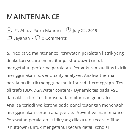
MAINTENANCE
Post
Post
PT. Aliazz Putra Mandiri
July 22, 2019
author:
published:
Post
Post
Layanan
0 Comments
category:
comments:
a. Predictive maintenance Perawatan peralatan listrik yang
dilakukan secara online (tanpa shutdown) untuk
mengetahui performa peralatan. Pengukuran kualitas listrik
menggunakan power quality analyzer. Analisa thermal
peralatan listrik menggunakan infra red thermograph. Tes
oli trafo (BDV,DGA,water content). Dynamic tes pada VSD
dan aktif filter. Tes fibrasi pada motor dan generator.
Analisa terjadinya korona pada panel tegangan menengah
menggunakan corona analyzer. b. Preventive maintenance
Perawatan peralatan listrik yang dilakukan secara offline
(shutdown) untuk mengetahui secara detail kondisi