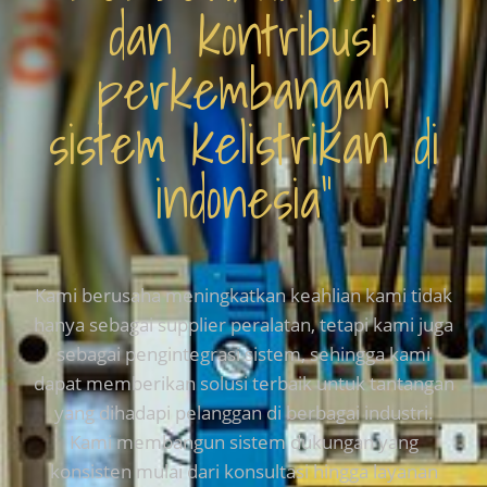
dan kontribusi
perkembangan
sistem kelistrikan di
indonesia”
Kami berusaha meningkatkan keahlian kami tidak
hanya sebagai supplier peralatan, tetapi kami juga
sebagai pengintegrasi sistem, sehingga kami
dapat memberikan solusi terbaik untuk tantangan
yang dihadapi pelanggan di berbagai industri.
Kami membangun sistem dukungan yang
konsisten mulai dari konsultasi hingga layanan